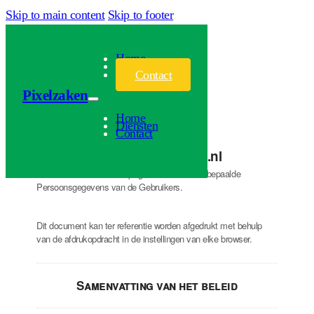
Skip to main content
Skip to footer
Home
Diensten
Contact
Pixelzaken
Home
Diensten
Contact
Privacybeleid van
pixelzaken.nl
Pixelzaken.nl host deze pagina en verzamelt bepaalde
Persoonsgegevens van de Gebruikers.
Dit document kan ter referentie worden afgedrukt met behulp
van de afdrukopdracht in de instellingen van elke browser.
Samenvatting van het beleid