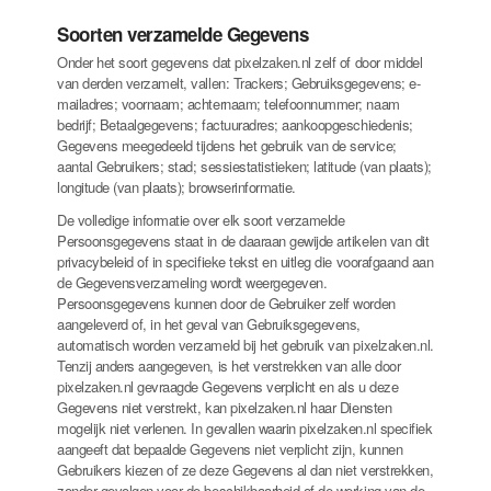
Soorten verzamelde Gegevens
Onder het soort gegevens dat pixelzaken.nl zelf of door middel
van derden verzamelt, vallen: Trackers; Gebruiksgegevens; e-
mailadres; voornaam; achternaam; telefoonnummer; naam
bedrijf; Betaalgegevens; factuuradres; aankoopgeschiedenis;
Gegevens meegedeeld tijdens het gebruik van de service;
aantal Gebruikers; stad; sessiestatistieken; latitude (van plaats);
longitude (van plaats); browserinformatie.
De volledige informatie over elk soort verzamelde
Persoonsgegevens staat in de daaraan gewijde artikelen van dit
privacybeleid of in specifieke tekst en uitleg die voorafgaand aan
de Gegevensverzameling wordt weergegeven.
Persoonsgegevens kunnen door de Gebruiker zelf worden
aangeleverd of, in het geval van Gebruiksgegevens,
automatisch worden verzameld bij het gebruik van pixelzaken.nl.
Tenzij anders aangegeven, is het verstrekken van alle door
pixelzaken.nl gevraagde Gegevens verplicht en als u deze
Gegevens niet verstrekt, kan pixelzaken.nl haar Diensten
mogelijk niet verlenen. In gevallen waarin pixelzaken.nl specifiek
aangeeft dat bepaalde Gegevens niet verplicht zijn, kunnen
Gebruikers kiezen of ze deze Gegevens al dan niet verstrekken,
zonder gevolgen voor de beschikbaarheid of de werking van de